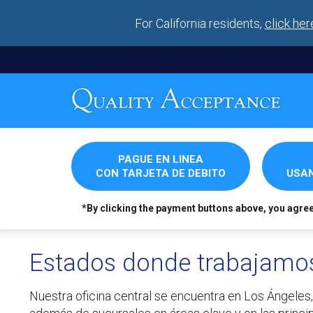
For California residents,
click her
PAGUE EN LINEA
CON TARJETA DE DEBITO
USAN
*By clicking the payment buttons above, you agre
Estados donde trabajamo
Nuestra oficina central se encuentra en Los Ángeles