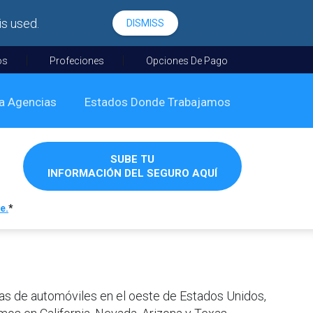
is used.
DISMISS
os
Profeciones
Opciones De Pago
a Agencias
Estados Donde Trabajamos
SUBE TU
INFORMACIÓN DEL SEGURO AQUÍ
e.
*
ias de automóviles en el oeste de Estados Unidos,