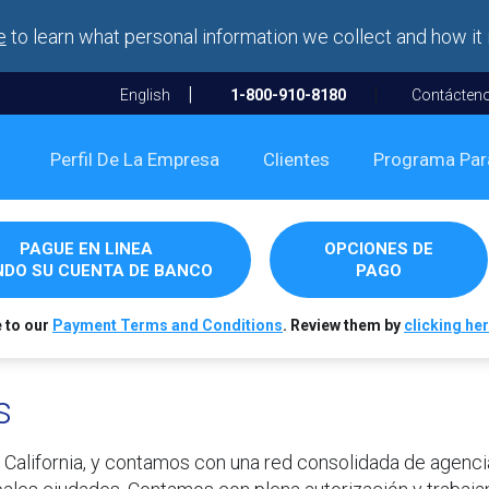
e
to learn what personal information we collect and how it 
English
1-800-910-8180
Contácten
Perfil De La Empresa
Clientes
Programa Par
PAGUE EN LINEA
OPCIONES DE
DO SU CUENTA DE BANCO
PAGO
e to our
Payment Terms and Conditions
. Review them by
clicking her
s
, California, y contamos con una red consolidada de agenc